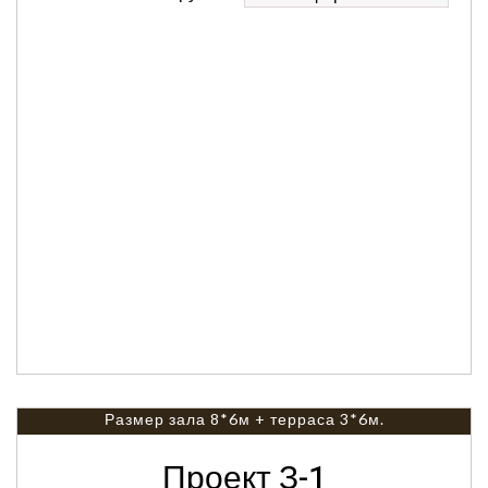
Размер зала 8*6м + терраса 3*6м.
Проект З-1