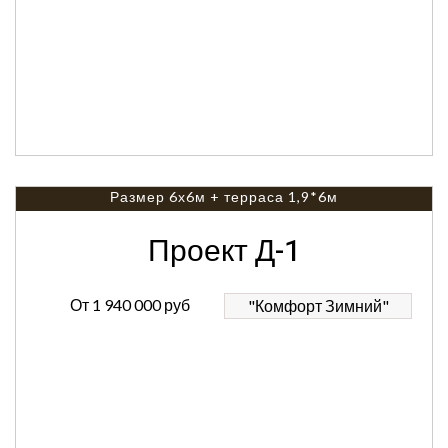
Размер 6х6м + терраса 1,9*6м
Проект Д-1
От
1 940 000 руб
"Комфорт Зимний"