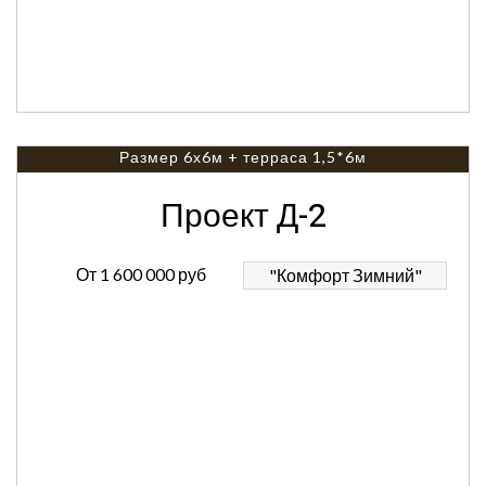
Размер 6х6м + терраса 1,5*6м
Проект Д-2
От
1 600 000 руб
"Комфорт Зимний"