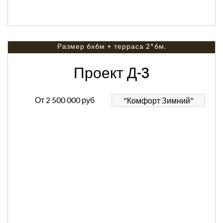
Размер 6х6м + терраса 2*6м.
Проект Д-3
От
2 500 000 руб
"Комфорт Зимний"