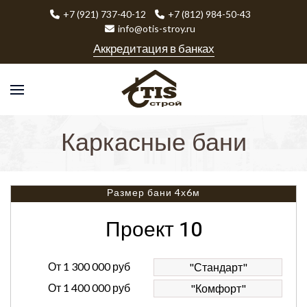
+7 (921) 737-40-12
+7 (812) 984-50-43
info@otis-stroy.ru
Аккредитация в банках
Каркасные бани
Размер бани 4х6м
Проект 10
От
1 300 000 руб
"Стандарт"
От
1 400 000 руб
"Комфорт"