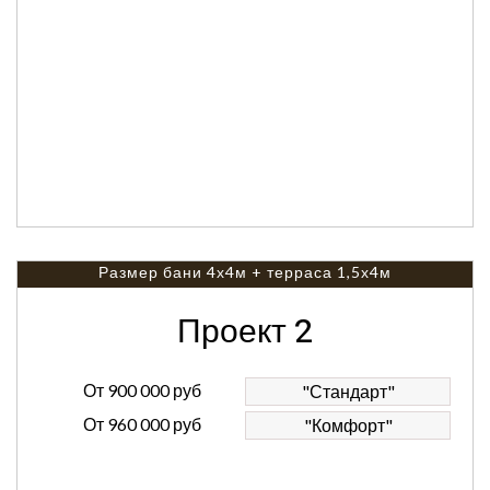
Размер бани 4х4м + терраса 1,5х4м
Проект 2
От
900 000 руб
"Стандарт"
От
960 000 руб
"Комфорт"