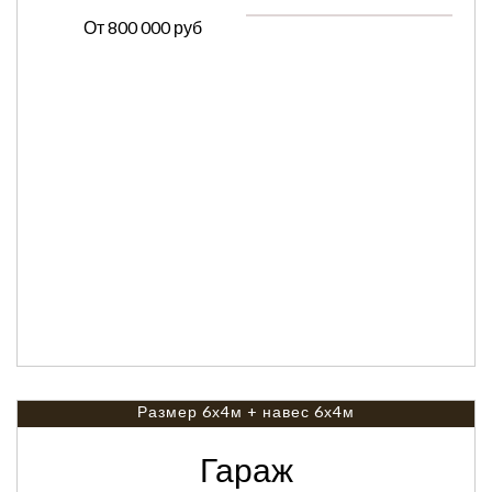
От
800 000 руб
Размер 6х4м + навес 6х4м
Гараж